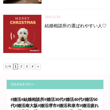
2022.12.24
結婚相談所の選ばれやすい人♡
1 / 4
1
2
3
4
»
ブログカテゴリー
#婚活#結婚相談所#婚活30代#婚活40代#婚活50
代#婚活南大阪#婚活堺市#婚活和泉市#婚活疲れ